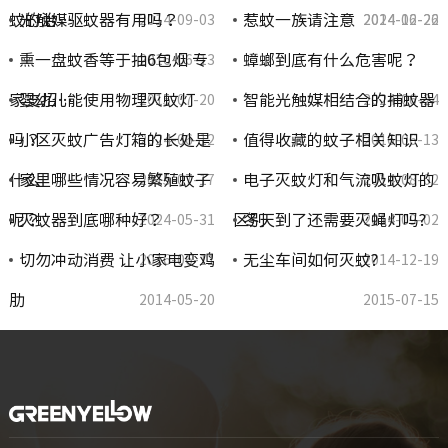
蚊的治…
光触媒驱蚊器有用吗？
惹蚊一族请注意
2014-09-03
2024-06-26
2014-12-22
熏一盘蚊香等于抽6包烟 专
蟑螂到底有什么危害呢？
2016-06-13
家支招…
婴幼儿能使用物理灭蚊灯
智能光触媒相结合的捕蚊器
2015-07-20
2024-06-24
吗？
小区灭蚊广告灯箱的长处是
值得收藏的蚊子相关知识
2024-06-12
2016-06-13
什么
家里哪些情况容易繁殖蚊子
电子灭蚊灯和气流吸蚊灯的
2015-07-17
2014-08-02
呢？
灭蚊器到底哪种好？
区别
冬天到了还需要灭蝇灯吗?
2024-05-31
2014-09-02
切勿冲动消费 让小家电变鸡
无尘车间如何灭蚊?
2016-06-11
2014-12-19
肋
2014-05-20
2015-07-15