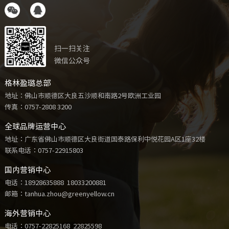
扫一扫关注
微信公众号
格林盈璐总部
地址：佛山市顺德区大良五沙顺和南路2号欧洲工业园
传真：0757-2808 3200
全球品牌运营中心
地址：广东省佛山市顺德区大良街道国泰路保利中悦花园A区1座32楼
联系电话：
0757-22915803
国内营销中心
电话：
18928635888
18033200881
邮箱：tanhua.zhou@greenyellow.cn
海外营销中心
电话：
0757-22825168
22825598