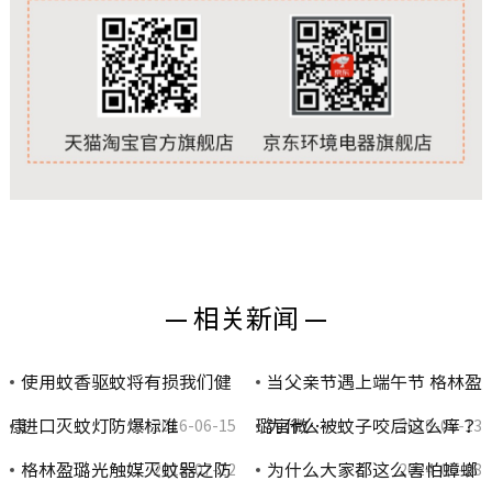
— 相关新闻 —
使用蚊香驱蚊将有损我们健
当父亲节遇上端午节 格林盈
康
进口灭蚊灯防爆标准
璐官微…
为什么被蚊子咬后这么痒？
2016-06-15
2018-06-13
格林盈璐光触媒灭蚊器之防
为什么大家都这么害怕蟑螂
2015-07-22
2024-06-28