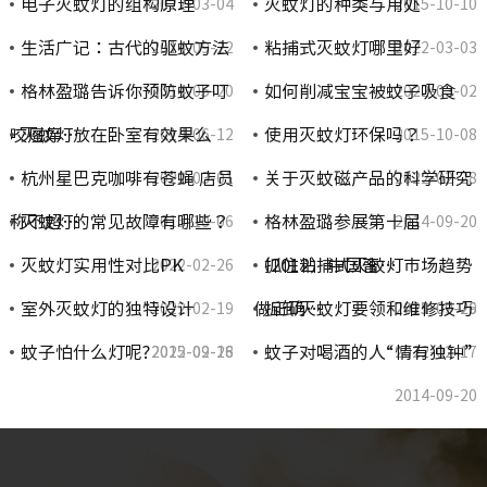
电子灭蚊灯的组构原理
灭蚊灯的种类与用处
2022-03-04
2015-10-10
生活广记：古代的驱蚊方法
粘捕式灭蚊灯哪里好
2014-09-22
2022-03-03
格林盈璐告诉你预防蚊子叮
如何削减宝宝被蚊子吸食
2014-05-20
2022-03-02
咬瘙痒…
灭蚊灯放在卧室有效果么
使用灭蚊灯环保吗？
2014-06-12
2015-10-08
杭州星巴克咖啡有苍蝇 店员
关于灭蚊磁产品的科学研究
2022-03-01
2022-02-28
称不超…
灭蚊灯的常见故障有哪些？
格林盈璐参展第十届
2015-10-06
2014-09-20
灭蚊灯实用性对比PK
（2012）中国畜…
抓住粘捕式灭蚊灯市场趋势
2022-02-26
室外灭蚊灯的独特设计
做正确…
拆卸灭蚊灯要领和维修技巧
2022-02-19
2021-07-26
2015-09-29
蚊子怕什么灯呢?
蚊子对喝酒的人“情有独钟”
2022-02-18
2015-09-26
2022-02-17
2014-09-20