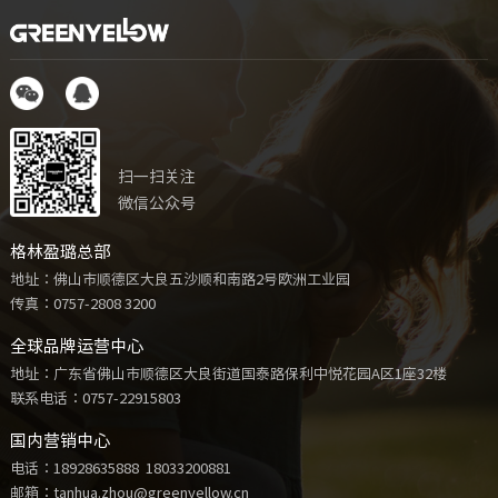
扫一扫关注
微信公众号
格林盈璐总部
地址：佛山市顺德区大良五沙顺和南路2号欧洲工业园
传真：0757-2808 3200
全球品牌运营中心
地址：广东省佛山市顺德区大良街道国泰路保利中悦花园A区1座32楼
联系电话：
0757-22915803
国内营销中心
电话：
18928635888
18033200881
邮箱：tanhua.zhou@greenyellow.cn