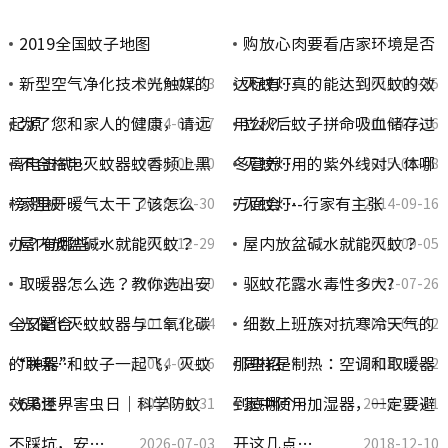
2019全国蚊子地图
购放心肉要看店家环境是否
新型空气净化技术光触媒的
达标有…
灭蚊灯真的能达到灭蚊的效
2019-07-23
2015-09-15
起源
为了您和家人的健康，请远
用么？
立秋后蚊子拼命吸血储存过
2014-09-17
2014-07-16
离电击式…
不合格电灭蚊器蚊香频上黑
冬营养…
灭蚊灯用的紫外线对人体哪
2015-09-10
2015-09-08
榜 别被…
家里开暖气太干了该怎么
方面会…
灭蚊灯--行家有主张
2018-12-30
2014-09-16
办？有哪些…
屋内放盆碱水就能灭蚊？
屋内放盆碱水就能灭蚊？
2018-12-29
2015-09-05
取暖器怎么选？教你选出安
驱蚊花露水毒性多大?
2014-05-20
2021-07-26
全又适合…
光催化灭蚊蚊器与二氧化碳
细数上班族对抗寒冷天气的
2018-12-24
2015-09-02
的联系…
“神器”和蚊子一起飞，灭蚊
那些招…
同样是制热：空调和取暖器
2014-09-16
2018-12-12
效果还…
6.6世界害虫日｜科学防蚊
到底哪个…
家中使用加湿器，一定要避
2015-08-31
2018-12-11
不踩坑，安…
开这几点…
2026-07-03
2018-12-10