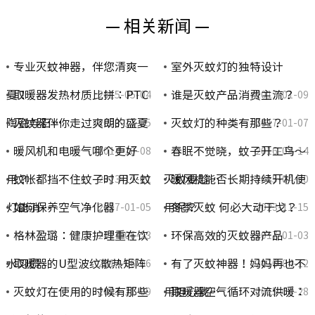
— 相关新闻 —
专业灭蚊神器，伴您清爽一
室外灭蚊灯的独特设计
夏！
取暖器发热材质比拼：PTC
谁是灭蚊产品消费主流？
2015-05-04
2017-01-09
陶瓷与石…
灭蚊器伴你走过爽朗的盛夏
灭蚊灯的种类有那些？
2023-11-25
2017-01-07
暖风机和电暖气哪个更好
春眠不觉晓，蚊子开工鸟～
2014-10-08
2016-04-14
用？
蚊帐都挡不住蚊子时 用灭蚊
灭蚊要趁…
暖风机能否长期持续开机使
2023-11-21
2015-04-30
灯能消…
如何保养空气净化器
用呢？
冬季灭蚊 何必大动干戈？
2017-01-05
2023-11-15
格林盈璐：健康护理重在饮
环保高效的灭蚊器产品
2014-06-23
2017-01-03
水习惯
取暖器的U型波纹散热矩阵
有了灭蚊神器！妈妈再也不
2014-06-06
2016-04-12
灭蚊灯在使用的时候有那些
用担心我…
取暖器空气循环对流供暖：
2023-11-09
2015-04-28