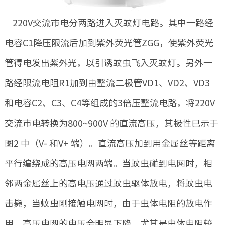
220V交流市电分两路进入灭蚊灯电路。其中一路经
电容C1降压限流后加到紫外荧光管ZGG，使紫外荧光
管得电发出紫外光，以引诱蚊虫飞入灭蚊灯。另外一
路经限流电阻R1加到由整流二极管VD1、VD2、VD3
和电容C2、C3、C4等组成的3倍压整流电路，将220V
交流市电转换为800~900V 的直流高压，其极性已示于
图2 中（V- 和V+ 端）。直流高压加到用金属丝等距离
平行编绕成的高压电网两端。当蚊虫碰到电网时，相
邻两金属丝上的高电压通过蚊虫驱体放电，将蚊虫电
击毙，当蚊虫刚接触电网时，由于虫体电阻的放电作
用，高压电网的电压会明显下降，尤其是虫体电阻较