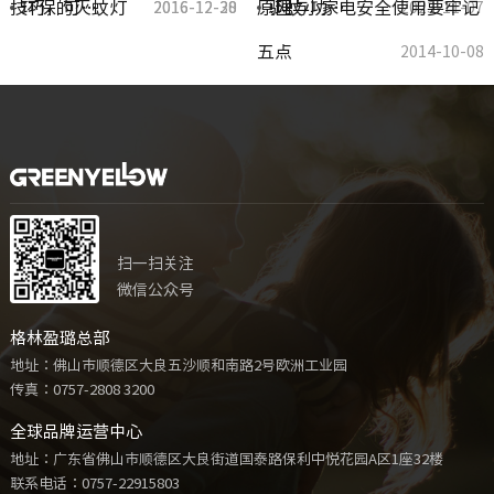
技巧，可…
环保的灭蚊灯
原理与功…
驱蚊小家电安全使用要牢记
2016-12-30
2016-12-28
2023-11-07
五点
2014-10-08
扫一扫关注
微信公众号
格林盈璐总部
地址：佛山市顺德区大良五沙顺和南路2号欧洲工业园
传真：0757-2808 3200
全球品牌运营中心
地址：广东省佛山市顺德区大良街道国泰路保利中悦花园A区1座32楼
联系电话：
0757-22915803