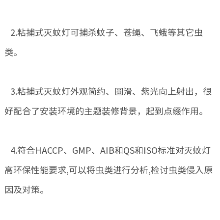
2.粘捕式灭蚊灯可捕杀蚊子、苍蝇、飞蛾等其它虫
类。
3.粘捕式灭蚊灯外观简约、圆滑、紫光向上射出，很
好配合了安装环境的主题装修背景，起到点缀作用。
4.符合HACCP、GMP、AIB和QS和ISO标准对灭蚊灯
高环保性能要求,可以将虫类进行分析,检讨虫类侵入原
因及对策。