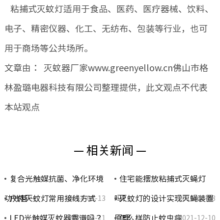
粘捕式灭蚊灯适用于食品、医药、医疗器械、饮料、
电子、精密仪器、化工、无纺布、包装等行业，也可
用于商场等公共场所。
文章由： 灭蚊器厂家www.greenyellow.cn佛山市格
林盈璐电器科技有限公司整理提供，此文观点不代表
本站观点
— 相关新闻 —
复合光触媒抗菌、净化环境
住宅能摆放粘捕式灭蝇灯
功效甚…
户外灭蚊灯常用接线方式
吗?
灭蚊灯的设计实现灭蝇装置
2014-08-13
2015-06-08
LED光触媒灭蚊器靠谱吗？
原理
怎么样防止蚊虫病
2021-12-11
2021-12-10