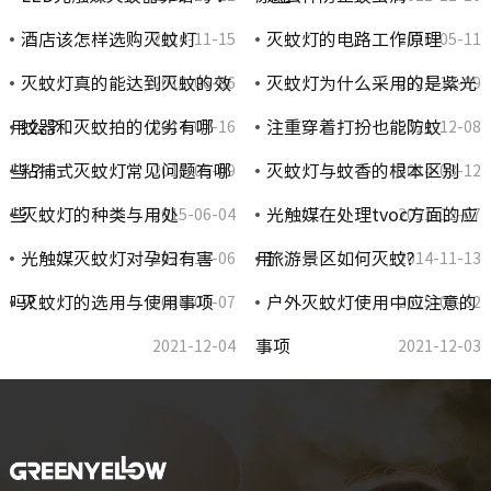
酒店该怎样选购灭蚊灯
灭蚊灯的电路工作原理
2014-11-15
2016-05-11
灭蚊灯真的能达到灭蚊的效
灭蚊灯为什么采用的是紫光
2015-06-06
2021-12-09
用么？
蚊器和灭蚊拍的优劣有哪
注重穿着打扮也能防蚊
2014-07-16
2021-12-08
些？
粘捕式灭蚊灯常见问题有哪
灭蚊灯与蚊香的根本区别
2016-05-09
2014-08-12
些
灭蚊灯的种类与用处
光触媒在处理tvoc方面的应
2015-06-04
2021-12-07
光触媒灭蚊灯对孕妇有害
用
旅游景区如何灭蚊?
2021-12-06
2014-11-13
吗?
灭蚊灯的选用与使用事项
户外灭蚊灯使用中应注意的
2016-05-07
2015-06-02
事项
2021-12-04
2021-12-03