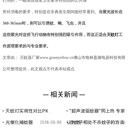
灯用的，一般医院或者卫生要求特别高的公共场
所对消毒的要求，特别是在非典发生期间能经常看到。
当紫光波长在
360-365nm时，则可以引诱蚊、蝇、飞虫，并且
这些紫光对这些飞行动物有特别强烈吸引作用，而这正适合
灭蚊灯
工
作原理要求的与专业要求。
文章由： 灭蚊器厂家www.greenyellow.cn佛山市格林盈璐电器科技有限
公司整理提供，此文观点不代表本站观点
— 相关新闻 —
灭蚊灯实用性对比PK
"超声波驱蚊器"网上热 专家
光催化捕蚊器
认为效…
与蚊子相处不杀蚊子的方法
2021-09-30
2016-02-03
2015-01-09