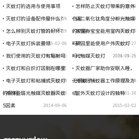
灭蚊灯的选用与使用事项
怎样防止灭蚊灯带来的意外
2015-02-09
灭蚊灯的设备配件是什么?
伤害
从二氧化钛角度分析光触媒
2021-09-29
2021-09-28
怎么辨别灭蚊灯管的好坏?
的功能…
家里有宝宝能用室内灭蚊灯
2016-01-29
2014-09-09
电子灭蚊灯拆装要领
吗？
果园里能使用户外灭蚊灯
2015-02-06
2021-09-27
我们使用的灭蚊灯有辐射吗
吗？
光触媒灭蚊灯
2014-06-25
2021-09-25
2016-01-25
灭蚊灯和白炽灯区别在哪里
灭蚊器厂家助你安眠入睡，
2015-01-07
电子灭蚊灯和粘捕式灭蚊灯
无惧蚊子…
光催化捕蚊器工作原理及方
2015-02-04
2021-09-24
的区别…
格林盈璐光触媒灭蚊器灭蚊
法
室外灭蚊灯设计的独特
2021-09-23
2016-01-20
5因素
2014-09-06
2015-02-02