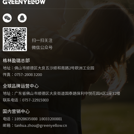
扫一扫关注
微信公众号
格林盈璐总部
地址：佛山市顺德区大良五沙顺和南路2号欧洲工业园
传真：0757-2808 3200
全球品牌运营中心
地址：广东省佛山市顺德区大良街道国泰路保利中悦花园A区1座32楼
联系电话：
0757-22915803
国内营销中心
电话：
18928635888
18033200881
邮箱：tanhua.zhou@greenyellow.cn