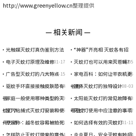
http://www.greenyellow.cn
整理提供
— 相关新闻 —
光触媒灭蚊灯真伪鉴别方法
“神器”齐亮相 灭蚊各有招
电子灭蚊灯原理及维修
灭蚊灯也可以用来灭苍蝇?
2022-01-17
2015-08-05
广告型灭蚊灯的八大特点
家电百科：如何让干衣机更
2022-01-15
2015-01-06
驱蚊手环直接接触皮肤恐有
省电?
室外灭蚊灯的独特设计
2022-01-14
2015-08-03
害
家庭一般使用哪种类型的灭
太阳能灭蚊灯的常见故障有
2014-05-20
2022-01-13
蚊灯？
室内粘捕式灭蚊灯安装和使
哪些？
灭蚊灯使用中应注意的事项
2014-09-06
2022-01-12
用方法…
专家称：越冬蚊容易被拍死
如何选择有效的灭蚊灯
2015-07-31
2022-01-11
怎样防止灭蚊灯带来的意外
炎炎夏日，安全灭蚊有妙招
2015-01-04
2014-06-24