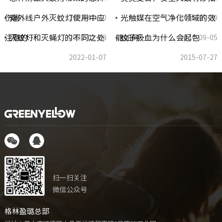
伤害
紫外线户外灭蚊灯使用中应
光触媒在空气净化领域的效
2022-01-10
2015-07-29
注意的…
灭蚊灯和灭蝇灯的不同之处
能如何…
蚊子吸血为什么会起包
2022-01-08
2014-09-05
2022-01-07
2015-07-27
扫一扫关注
微信公众号
格林盈璐总部