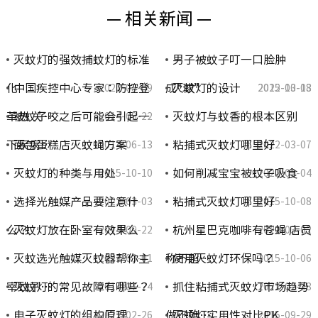
— 相关新闻 —
灭蚊灯的强效捕蚊灯的标准
男子被蚊子叮一口脸肿
化
中国疾控中心专家：防控登
成“球”
灭蚊灯的设计
2022-03-09
2015-10-13
2022-03-08
革热 关…
被蚊子咬之后可能会引起一
灭蚊灯与蚊香的根本区别
2014-09-22
下疾病…
面包蛋糕店灭蚊蝇方案
粘捕式灭蚊灯哪里好
2014-06-13
2022-03-07
灭蚊灯的种类与用处
如何削减宝宝被蚊子吸食
2015-10-10
2022-03-04
选择光触媒产品要注意什
粘捕式灭蚊灯哪里好
2022-03-03
2015-10-08
么？
灭蚊灯放在卧室有效果么
杭州星巴克咖啡有苍蝇 店员
2014-09-22
2022-03-02
灭蚊选光触媒灭蚊器帮你主
称不超…
使用灭蚊灯环保吗？
2022-03-01
2015-10-06
宰蚊子…
灭蚊灯的常见故障有哪些？
抓住粘捕式灭蚊灯市场趋势
2014-07-24
2022-02-28
电子灭蚊灯的组构原理
做正确…
灭蚊灯实用性对比PK
2022-02-26
2015-09-29