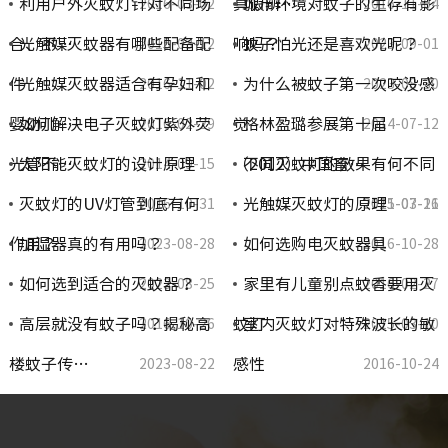
利用户外灭蚊灯针对不同场
真假辨…
城市环境对蚊子的生存有影
2016-03-02
2016-11-04
合、不…
光触媒灭蚊器有哪些配备配
响吗？
蚊子怕光还是喜欢光呢？
2015-03-12
2023-09-01
件
光触媒灭蚊器适合有孕妇和
为什么被蚊子第一次咬没感
2016-11-02
2023-08-30
婴幼儿…
如何解决电子灭蚊灯紫外荧
觉
格林盈璐参展第十届
2016-02-29
2014-07-12
光管不…
太阳能灭蚊灯的设计原理
（2012）中国畜…
不同灭蚊灯的效果有何不同
2014-09-15
灭蚊灯的UV灯管到底有何
光触媒灭蚊灯的原理
2016-10-31
2021-07-26
2015-03-11
作用？
加湿器真的有用吗？
如何选购电灭蚊器具
2023-08-28
2016-10-28
如何选到适合的灭蚊器？
家里有儿童别点蚊香要用灭
2023-08-25
2016-02-27
高层就没有蚊子吗？揭秘高
蚊灯
室内灭蚊灯对特殊波长的敏
2016-10-26
2015-03-10
楼蚊子传…
感性
2023-08-22
2016-10-24