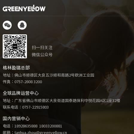
扫一扫关注
微信公众号
格林盈璐总部
地址：佛山市顺德区大良五沙顺和南路2号欧洲工业园
传真：0757-2808 3200
全球品牌运营中心
地址：广东省佛山市顺德区大良街道国泰路保利中悦花园A区1座32楼
联系电话：
0757-22915803
国内营销中心
电话：
18928635888
18033200881
邮箱：tanhua.zhou@greenyellow.cn