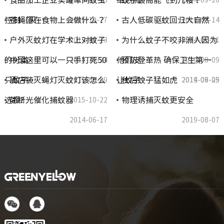
食品加工企业实罐车间蚊虫
革热流…
蚊子最高能飞到几楼？
2019-08-15
2014-09-26
控制（灭…
苍蝇落在食物上会做什么？
古人低碳驱蚊回归大自然
2015-10-27
2019-08-14
户外灭蚊灯在学术上对蚊子
为什么蚊子不咬非洲人因为
2019-08-13
2014-07-31
的分类…
中国这里可以一只手打死50
他们皮…
预防登革热 确保卫生第一
2015-10-24
2019-08-09
只蚊子…
酒店装灭蝇灯灭蚊灯该怎么
让蚊子…
秋后蚊子猛如虎
2019-08-09
2014-09-25
2019-08-09
选择?
简析光催化捕蚊器
物理诱捕灭蚊更安全
2015-10-22
2014-06-17
2019-08-07