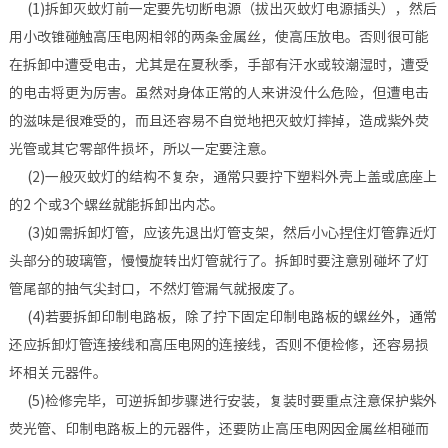
(1)拆卸灭蚊灯前一定要先切断电源（拔出灭蚊灯电源插头），然后
用小改锥碰触高压电网相邻的两条金属丝，使高压放电。否则很可能
在拆卸中遭受电击，尤其是在夏秋季，手部有汗水或较潮湿时，遭受
的电击将更为厉害。虽然对身体正常的人来讲没什么危险，但遭电击
的滋味是很难受的，而且还容易不自觉地把灭蚊灯摔掉，造成紫外荧
光管或其它零部件损坏，所以一定要注意。
(2)一般灭蚊灯的结构不复杂，通常只要拧下塑料外壳上盖或底座上
的2 个或3个螺丝就能拆卸出内芯。
(3)如需拆卸灯管，应该先退出灯管支架，然后小心捏住灯管靠近灯
头部分的玻璃管，慢慢旋转出灯管就行了。拆卸时要注意别碰坏了灯
管尾部的抽气尖封口，不然灯管漏气就报废了。
(4)若要拆卸印制电路板，除了拧下固定印制电路板的螺丝外，通常
还应拆卸灯管连接线和高压电网的连接线，否则不便检修，还容易损
坏相关元器件。
(5)检修完毕，可逆拆卸步骤进行安装，复装时要重点注意保护紫外
荧光管、印制电路板上的元器件，还要防止高压电网因金属丝相碰而