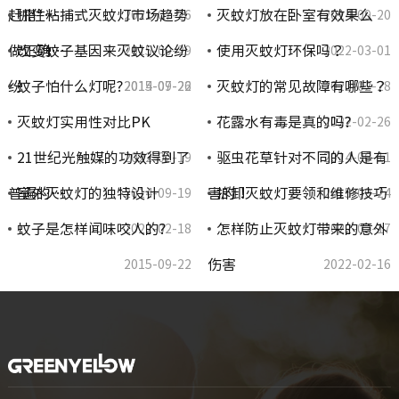
赶搭“…
抓住粘捕式灭蚊灯市场趋势
灭蚊灯放在卧室有效果么
2021-07-26
2014-09-20
做正确…
改变蚊子基因来灭蚊议论纷
使用灭蚊灯环保吗？
2015-09-29
2022-03-01
纷
蚊子怕什么灯呢?
灭蚊灯的常见故障有哪些？
2014-07-22
2015-09-26
2022-02-28
灭蚊灯实用性对比PK
花露水有毒是真的吗?
2022-02-26
21世纪光触媒的功效得到了
驱虫花草针对不同的人是有
2022-02-19
2014-06-11
普遍的…
室外灭蚊灯的独特设计
害的！
拆卸灭蚊灯要领和维修技巧
2014-09-19
2015-09-24
蚊子是怎样闻味咬人的?
怎样防止灭蚊灯带来的意外
2022-02-18
2022-02-17
伤害
2015-09-22
2022-02-16