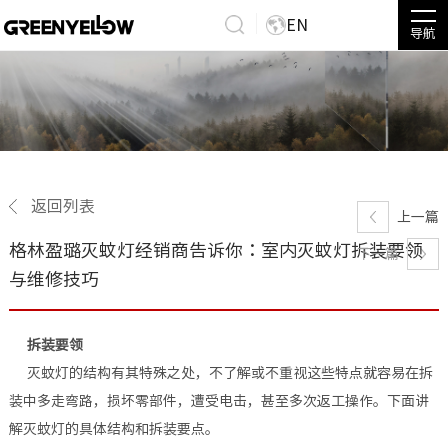
EN
导航
返回列表
上一篇
格林盈璐灭蚊灯经销商告诉你：室内灭蚊灯拆装要领
下一篇
与维修技巧
拆装要领
灭
蚊灯的结构有其特殊之处，不了解或不重视这些特点就容易在拆
装中多走弯路，损坏零部件，遭受电击，甚至多次返工操作。下面讲
解灭蚊灯的具体结构和拆装要点。