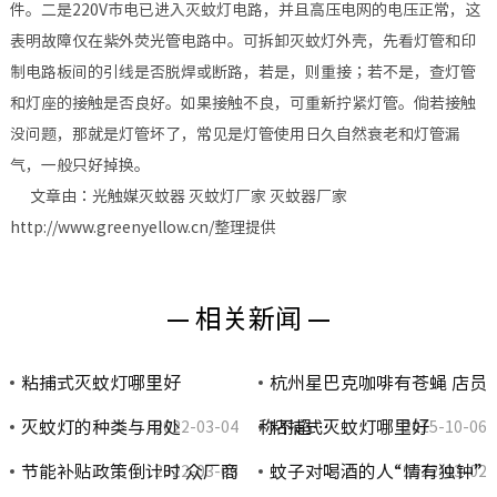
件。二是220V市电已进入灭蚊灯电路，并且高压电网的电压正常，这
表明故障仅在紫外荧光管电路中。可拆卸灭蚊灯外壳，先看灯管和印
制电路板间的引线是否脱焊或断路，若是，则重接；若不是，查灯管
和灯座的接触是否良好。如果接触不良，可重新拧紧灯管。倘若接触
没问题，那就是灯管坏了，常见是灯管使用日久自然衰老和灯管漏
气，一般只好掉换。
文章由：光触媒灭蚊器 灭蚊灯厂家 灭蚊器厂家
http://www.greenyellow.cn/整理提供
— 相关新闻 —
粘捕式灭蚊灯哪里好
杭州星巴克咖啡有苍蝇 店员
灭蚊灯的种类与用处
称不超…
粘捕式灭蚊灯哪里好
2022-03-04
2015-10-06
节能补贴政策倒计时 众厂商
蚊子对喝酒的人“情有独钟”
2022-03-03
2022-03-02