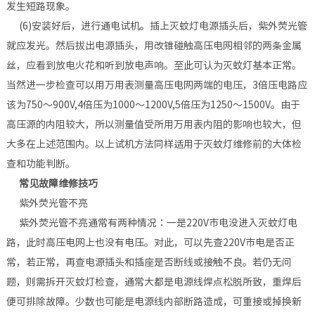
发生短路现象。
(6)安装好后，进行通电试机。插上灭蚊灯电源插头后，紫外荧光管
就应发光。然后拔出电源插头，用改锥碰触高压电网相邻的两条金属
丝，应看到放电火花和听到放电声响。至此可认为灭蚊灯基本正常。
当然进一步检查可以用万用表测量高压电网两端的电压，3倍压电路应
该为750～900V,4倍压为1000～1200V,5倍压为1250～1500V。由于
高压源的内阻较大，所以测量值受所用万用表内阻的影响也较大，但
大多在上述范围内。以上试机方法同样适用于灭蚊灯维修前的大体检
查和功能判断。
常见故障维修技巧
紫外荧光管不亮
紫外荧光管不亮通常有两种情况：一是220V市电没进入灭蚊灯电
路，此时高压电网上也没有电压。对此，可以先查220V市电是否正
常，若正常，再查电源插头和插座是否断线或接触不良。若仍无问
题，则需拆开灭蚊灯检查，通常大都是电源线焊点松脱所致，重焊后
便可排除故障。少数也可能是电源线内部断路造成，可重接或掉换新