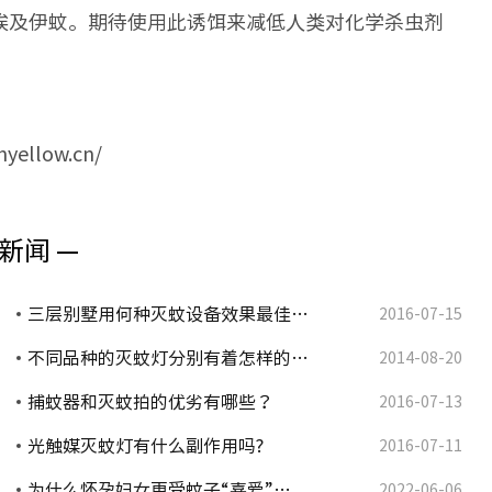
埃及伊蚊。期待使用此诱饵来减低人类对化学杀虫剂
llow.cn/
新闻 —
三层别墅用何种灭蚊设备效果最佳…
2016-07-15
不同品种的灭蚊灯分别有着怎样的…
2014-08-20
捕蚊器和灭蚊拍的优劣有哪些？
2016-07-13
光触媒灭蚊灯有什么副作用吗?
2016-07-11
为什么怀孕妇女更受蚊子“喜爱”…
2022-06-06