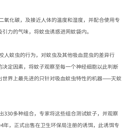
二氧化碳，及接近人体的温度和湿度，并配合使用专
吸引力的气味，将蚊虫诱惑进网蚊袋内。
咬人蚊虫的行为，对蚊虫及其他吸血昆虫的差异行
的决定因素，将蚊子观察至每一个神经细胞以此判断
出世界上最先进的只针对吸血蚊虫特性的机器——灭蚊
330多种组合，专家将这些组合测试蚊子，并观察
04年，正式出售在卫生环保局注册的诱饵，此诱饵专